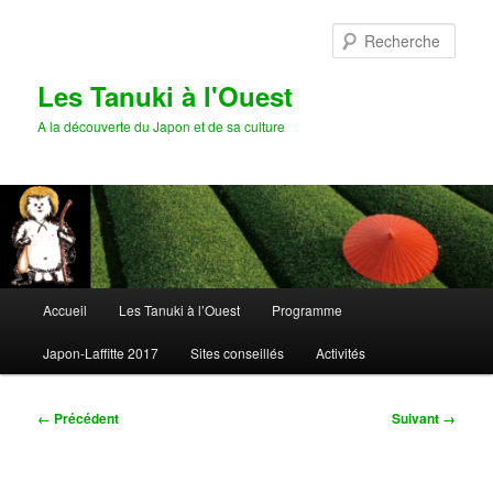
Aller
au
Rech
contenu
principal
Les Tanuki à l'Ouest
A la découverte du Japon et de sa culture
Menu
Accueil
Les Tanuki à l’Ouest
Programme
principal
Japon-Laffitte 2017
Sites conseillés
Activités
Navigation
← Précédent
Suivant →
des
images