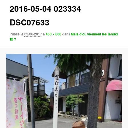
2016-05-04 023334
DSC07633
Publié le
03/06/2017
à
450 × 600
dans
Mais d’où viennent les tanuki
狸 ?