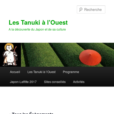
Aller
au
Rech
contenu
principal
Les Tanuki à l'Ouest
A la découverte du Japon et de sa culture
Menu
Accueil
Les Tanuki à l’Ouest
Programme
principal
Japon-Laffitte 2017
Sites conseillés
Activités