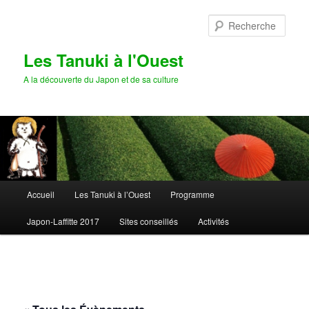
Aller
au
Rech
contenu
principal
Les Tanuki à l'Ouest
A la découverte du Japon et de sa culture
Menu
Accueil
Les Tanuki à l’Ouest
Programme
principal
Japon-Laffitte 2017
Sites conseillés
Activités