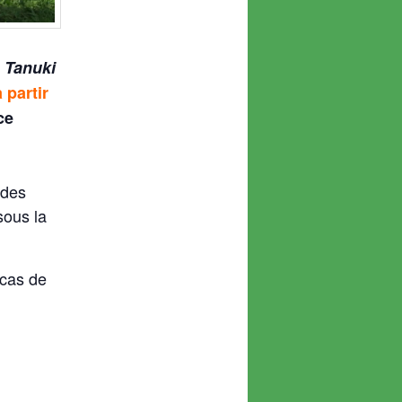
 Tanuki
 partir
ce
n
 des
sous la
 cas de