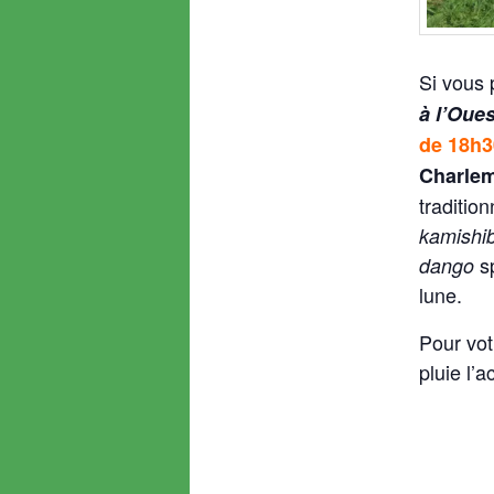
Si vous 
à l’Oues
de 18h3
Charle
traditio
kamishib
sp
dango
lune.
Pour vot
pluie l’