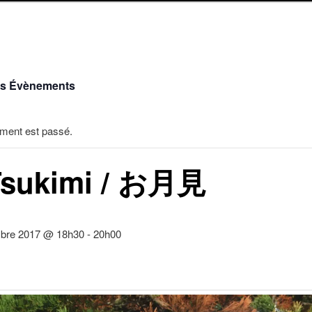
es Évènements
ment est passé.
Tsukimi / お月見
bre 2017 @ 18h30
-
20h00