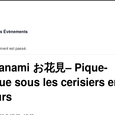
es Évènements
ment est passé.
anami お花見– Pique-
ue sous les cerisiers 
urs