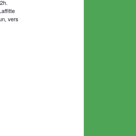
12h.
affitte
un, vers