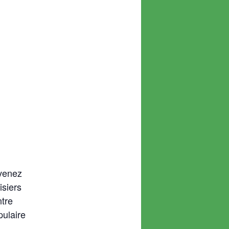
 venez
isiers
tre
pulaire