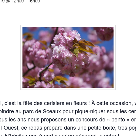
2019 @ 12h00
-
16h00
 c’est la fête des cerisiers en fleurs ! À cette occasion,
oindre au parc de Sceaux pour pique-niquer sous les cer
ous les ans nous proposons un concours de « bento » en
 l’Ouest, ce repas préparé dans une petite boîte, très po
. N’hésitez pas à participer en décorant la vôtre !