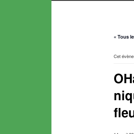
« Tous l
Cet évène
OH
niq
fle