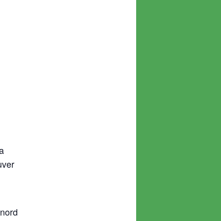
la
uver
 nord