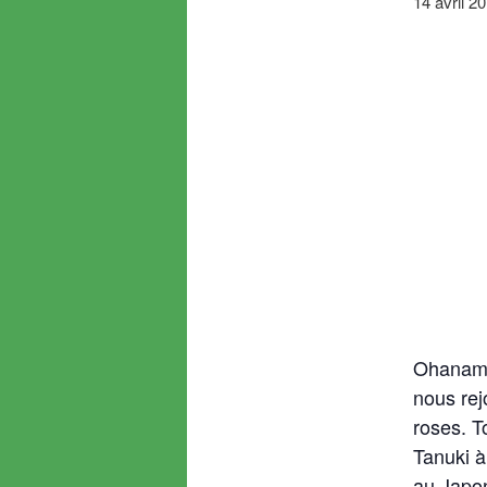
14 avril 
Ohanami,
nous rej
roses. T
Tanuki à
au Japon