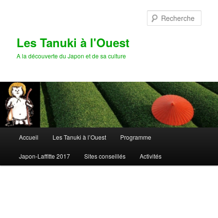
Aller
Aller
au
au
Rech
contenu
contenu
principal
secondaire
Les Tanuki à l'Ouest
A la découverte du Japon et de sa culture
Menu
Accueil
Les Tanuki à l’Ouest
Programme
principal
Japon-Laffitte 2017
Sites conseillés
Activités