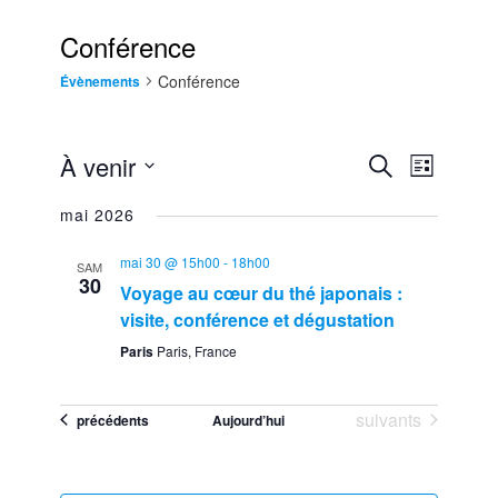
Conférence
Conférence
Évènements
À venir
Recherche
Recherche
NAVIGATIO
Liste
et
Sélectionnez
DE
navigation
mai 2026
une
VUES
de
date.
ÉVÈNEMEN
vues
mai 30 @ 15h00
-
18h00
SAM
Évènements
30
Voyage au cœur du thé japonais :
visite, conférence et dégustation
Paris
Paris, France
Évènements
suivants
Évènements
précédents
Aujourd’hui