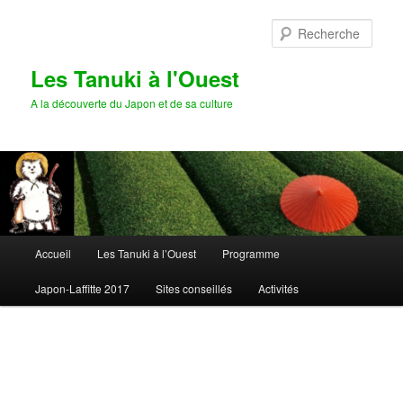
Aller
Aller
au
au
Rech
contenu
contenu
principal
secondaire
Les Tanuki à l'Ouest
A la découverte du Japon et de sa culture
Menu
Accueil
Les Tanuki à l’Ouest
Programme
principal
Japon-Laffitte 2017
Sites conseillés
Activités