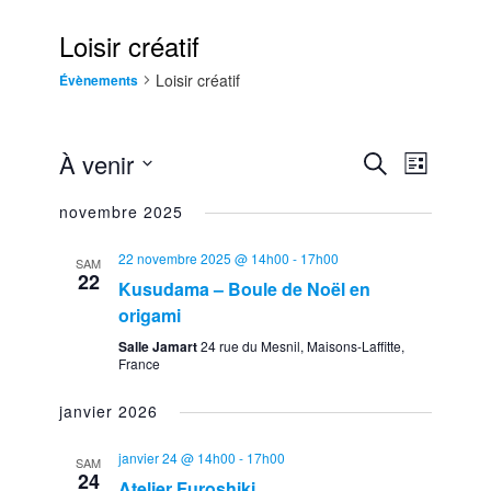
Loisir créatif
Loisir créatif
Évènements
À venir
Recherche
Recherche
NAVIGATIO
Liste
et
Sélectionnez
DE
navigation
novembre 2025
une
VUES
de
date.
ÉVÈNEMEN
vues
22 novembre 2025 @ 14h00
-
17h00
SAM
Évènements
22
Kusudama – Boule de Noël en
origami
Salle Jamart
24 rue du Mesnil, Maisons-Laffitte,
France
janvier 2026
janvier 24 @ 14h00
-
17h00
SAM
24
Atelier Furoshiki