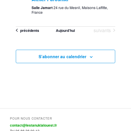
Salle Jamart
24 rue du Mesnil, Maisons-Laffitte,
France
Évènements
suivants
Évènements
précédents
Aujourd’hui
S’abonner au calendrier
POUR NOUS CONTACTER
contact@lestanukialouest.fr
Tel 06 88 38 00 12