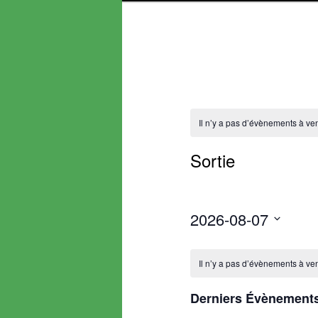
Il n’y a pas d’évènements à ven
Sortie
2026-08-07
Sélectionnez
Calendrier
une
Il n’y a pas d’évènements à ven
de
date.
Évènements
Derniers Évènement