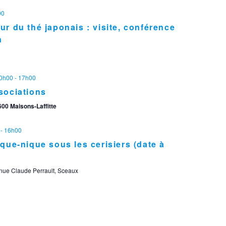
00
r du thé japonais : visite, conférence
n
10h00
-
17h00
sociations
00 Maisons-Laffitte
-
16h00
que-nique sous les cerisiers (date à
nue Claude Perrault, Sceaux