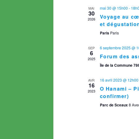
mai 30 @ 15h00
-
18h
MAI
30
Voyage au cœu
2026
et dégustatio
Paris
Paris
6 septembre 2025 @ 
SEP
6
Forum des as
2025
Île de la Commune 786
16 avril 2023 @ 12h00
AVR
16
O Hanami – Pi
2023
confirmer)
Parc de Sceaux
8 Ave