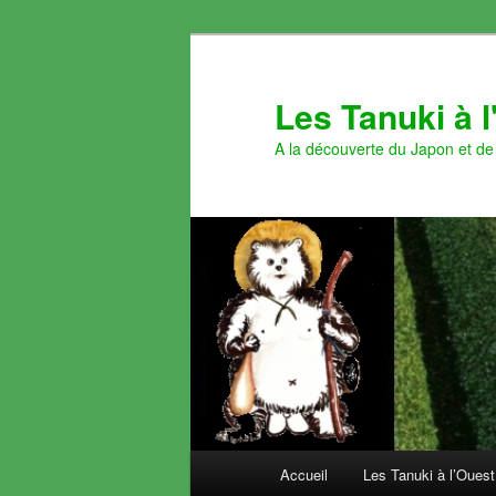
Aller
Aller
au
au
contenu
contenu
Les Tanuki à 
principal
secondaire
A la découverte du Japon et de 
Menu
Accueil
Les Tanuki à l’Ouest
principal