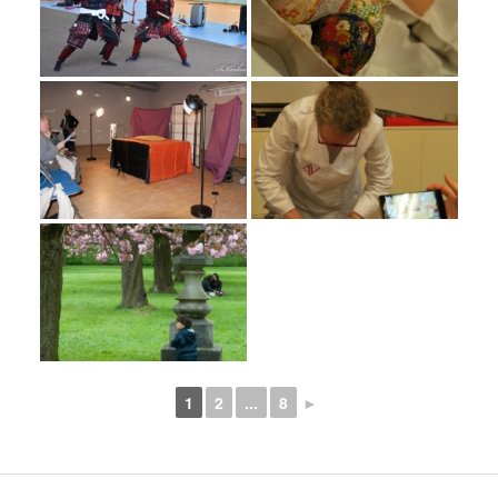
1
2
...
8
►