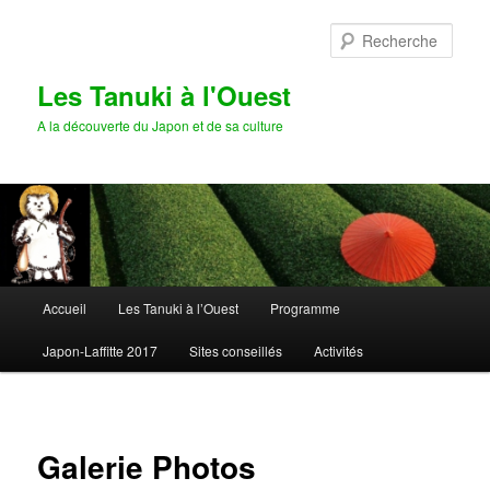
Aller
au
Rech
contenu
principal
Les Tanuki à l'Ouest
A la découverte du Japon et de sa culture
Menu
Accueil
Les Tanuki à l’Ouest
Programme
principal
Japon-Laffitte 2017
Sites conseillés
Activités
Galerie Photos