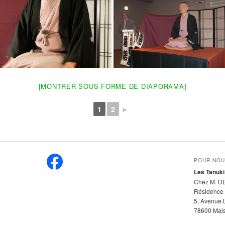
[MONTRER SOUS FORME DE DIAPORAMA]
1
2
►
POUR NOU
Les Tanuki
Chez M. D
Résidence 
5, Avenue 
78600 Maiso