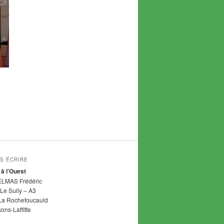
S ÉCRIRE
 à l’Ouest
ELMAS Frédéric
Le Sully – A3
La Rochefoucauld
ns-Laffitte