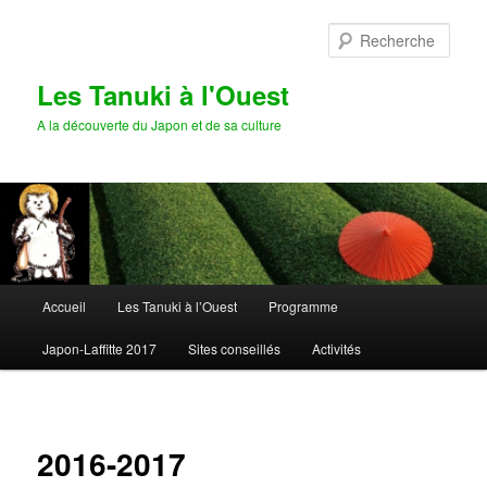
Aller
au
Rech
contenu
principal
Les Tanuki à l'Ouest
A la découverte du Japon et de sa culture
Menu
Accueil
Les Tanuki à l’Ouest
Programme
principal
Japon-Laffitte 2017
Sites conseillés
Activités
2016-2017