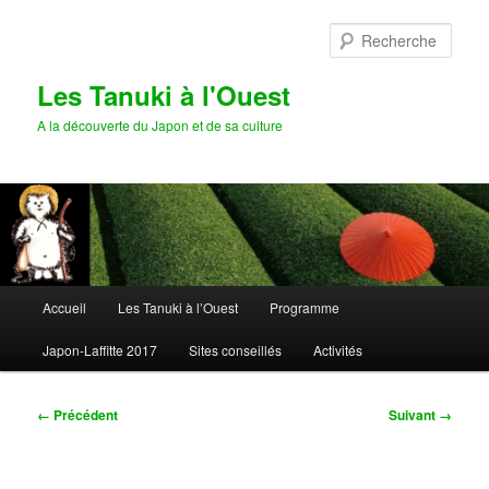
Aller
au
Rech
contenu
principal
Les Tanuki à l'Ouest
A la découverte du Japon et de sa culture
Menu
Accueil
Les Tanuki à l’Ouest
Programme
principal
Japon-Laffitte 2017
Sites conseillés
Activités
Navigation
← Précédent
Suivant →
des
images