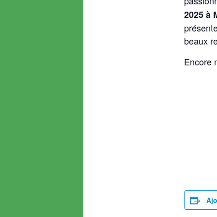
passion
2025 à 
présente
beaux re
Encore m
Ajo