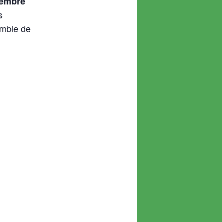
tembre
s
emble de