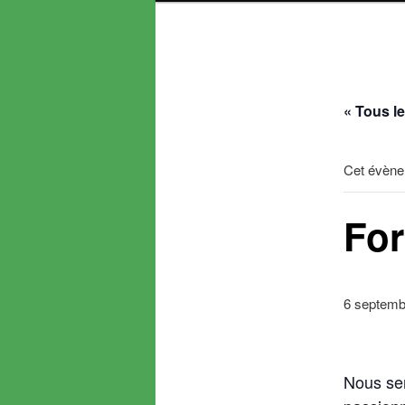
« Tous l
Cet évène
For
6 septemb
Nous ser