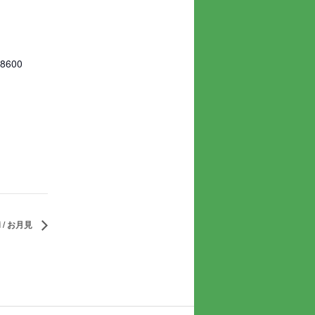
78600
mi / お月見