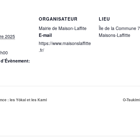
ORGANISATEUR
LIEU
Mairie de Maison-Laffite
Île de la Commune 
E-mail
Maisons-Laffitte
re 2025
https://www.maisonslaffitte
.fr/
7h00
 d’Évènement:
ce : les Yôkai et les Kami
O-Tsuki