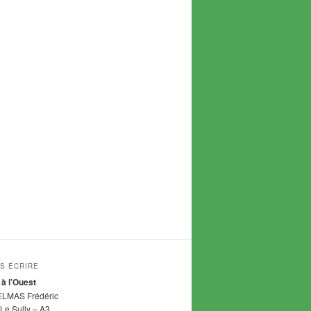
S ÉCRIRE
 à l’Ouest
ELMAS Frédéric
Le Sully – A3