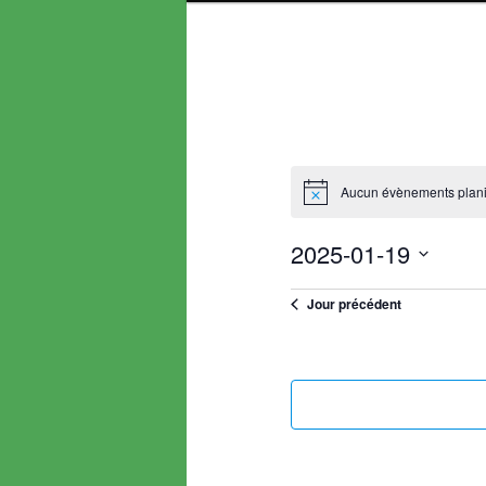
Aucun évènements planif
Notice
2025-01-19
Sélectionnez
Jour précédent
une
date.