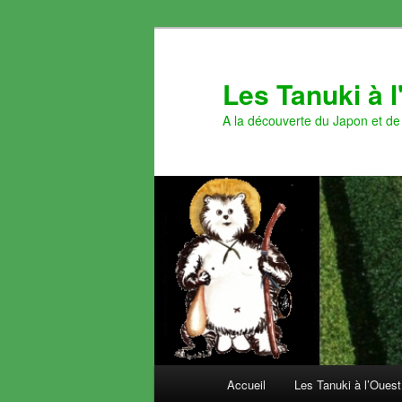
Aller
Aller
au
au
contenu
contenu
Les Tanuki à 
principal
secondaire
A la découverte du Japon et de 
Menu
Accueil
Les Tanuki à l’Ouest
principal