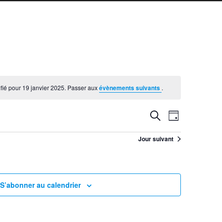
ié pour 19 janvier 2025. Passer aux
évènements suivants
.
Recherche
Recherche
NAVIGATION
Jour
et
DE
navigation
Jour suivant
VUES
de
ÉVÈNEMENT
vues
Évènements
S’abonner au calendrier