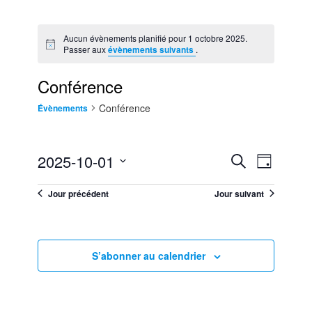
Aucun évènements planifié pour 1 octobre 2025.
Notice
Passer aux
évènements suivants
.
Conférence
Conférence
Évènements
2025-10-01
Recherche
Recherche
NAVIGATIO
Jour
et
Sélectionnez
DE
navigation
une
Jour précédent
Jour suivant
VUES
de
date.
ÉVÈNEMEN
vues
Évènements
S’abonner au calendrier