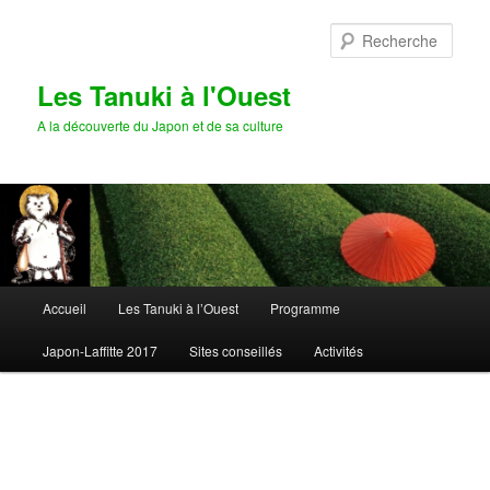
Aller
Aller
au
au
Rech
contenu
contenu
principal
secondaire
Les Tanuki à l'Ouest
A la découverte du Japon et de sa culture
Menu
Accueil
Les Tanuki à l’Ouest
Programme
principal
Japon-Laffitte 2017
Sites conseillés
Activités