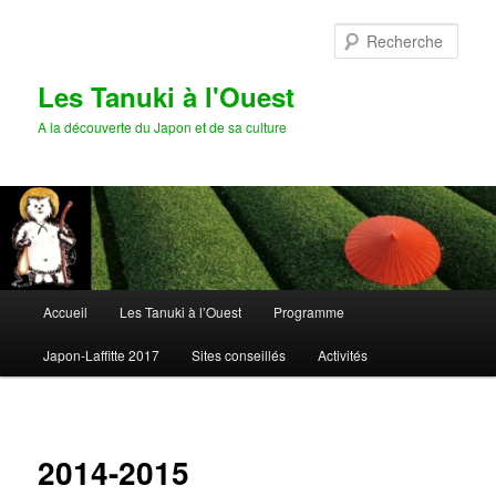
Aller
au
Rech
contenu
principal
Les Tanuki à l'Ouest
A la découverte du Japon et de sa culture
Menu
Accueil
Les Tanuki à l’Ouest
Programme
principal
Japon-Laffitte 2017
Sites conseillés
Activités
2014-2015