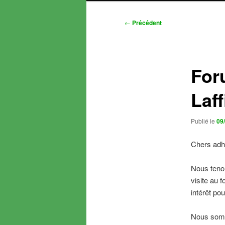
Navigation
←
Précédent
des
articles
For
Laff
Publié le
09
Chers adhé
Nous tenon
visite au 
intérêt po
Nous somm