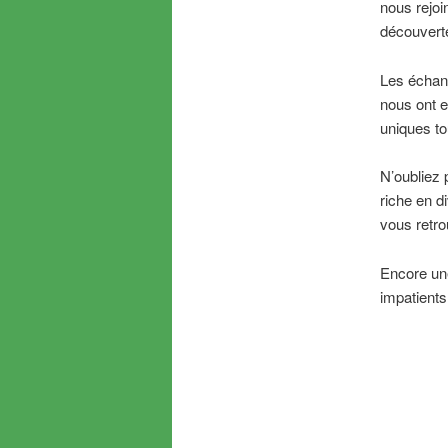
nous rejoi
découverte
Les échang
nous ont e
uniques to
N’oubliez 
riche en 
vous retr
Encore un
impatients