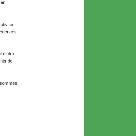
 en
ctivités
périences
t d’être
nts de
us sommes