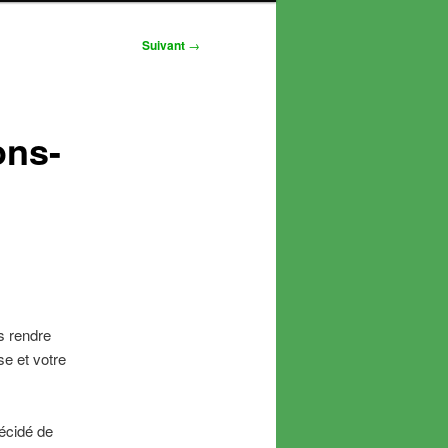
Suivant
→
ons-
s rendre
se et votre
écidé de