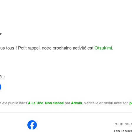
te
us tous ! Petit rappel, notre prochaine activité est
Otsukimi.
 :
a été publié dans
A La Une
,
Non classé
par
Admin
. Mettez-le en favori avec son
p
POUR NOU
Les Tanuki