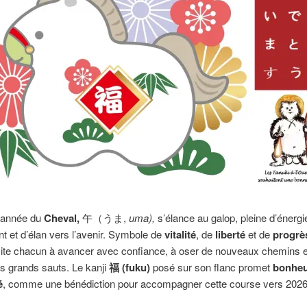
l’année du
Cheval,
午（うま,
uma),
s’élance au galop, pleine d’énergi
 et d’élan vers l’avenir. Symbole de
vitalité
, de
liberté
et de
progrè
vite chacun à avancer avec confiance, à oser de nouveaux chemins e
es grands sauts. Le kanji
福 (fuku)
posé sur son flanc promet
bonheu
é
, comme une bénédiction pour accompagner cette course vers 2026