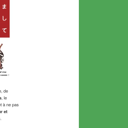
e, de
s
, le
t à ne pas
r et
.