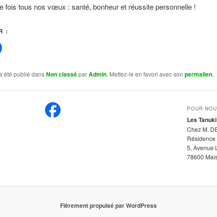
 fois tous nos vœux : santé, bonheur et réussite personnelle !
 :
a été publié dans
Non classé
par
Admin
. Mettez-le en favori avec son
permalien
.
POUR NOU
Les Tanuki
Chez M. D
Résidence 
5, Avenue 
78600 Maiso
Fièrement propulsé par WordPress