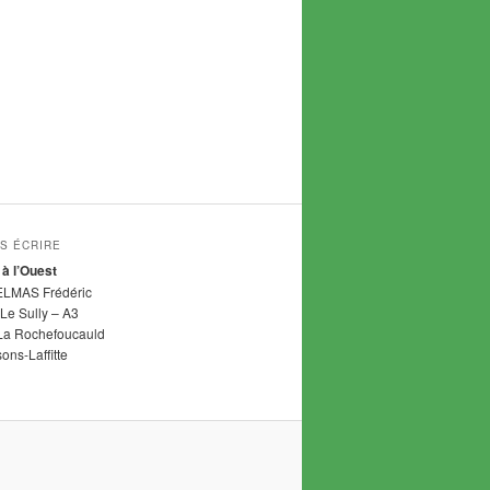
S ÉCRIRE
 à l’Ouest
ELMAS Frédéric
Le Sully – A3
La Rochefoucauld
ns-Laffitte