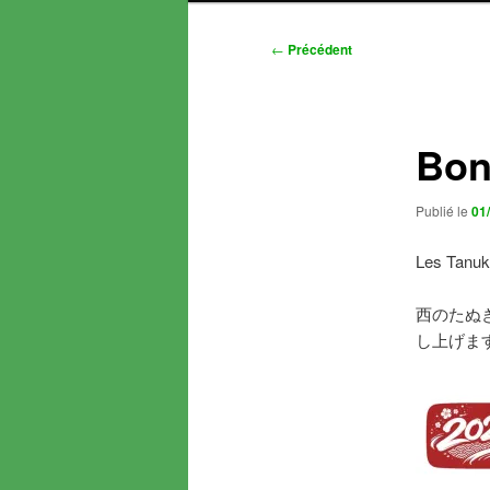
Navigation
←
Précédent
des
articles
Bon
Publié le
01
Les Tanuki
西のたぬ
し上げま