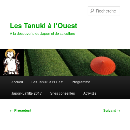
Aller
au
Rech
contenu
principal
Les Tanuki à l'Ouest
A la découverte du Japon et de sa culture
Menu
Accueil
Les Tanuki à l’Ouest
Programme
principal
Japon-Laffitte 2017
Sites conseillés
Activités
Navigation
← Précédent
Suivant →
des
images