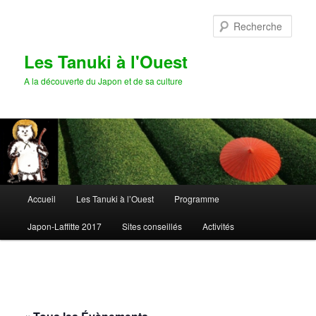
Aller
au
Rech
contenu
principal
Les Tanuki à l'Ouest
A la découverte du Japon et de sa culture
Menu
Accueil
Les Tanuki à l’Ouest
Programme
principal
Japon-Laffitte 2017
Sites conseillés
Activités