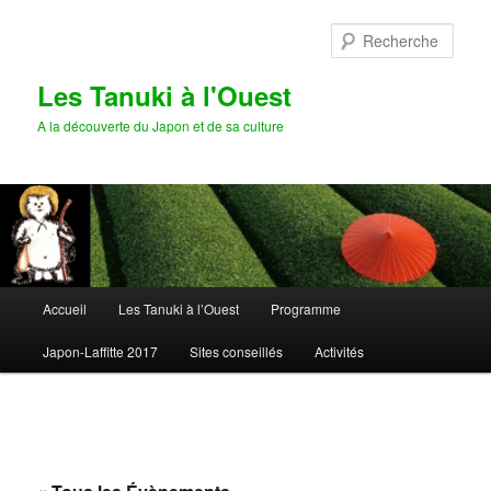
Aller
au
Rech
contenu
principal
Les Tanuki à l'Ouest
A la découverte du Japon et de sa culture
Menu
Accueil
Les Tanuki à l’Ouest
Programme
principal
Japon-Laffitte 2017
Sites conseillés
Activités