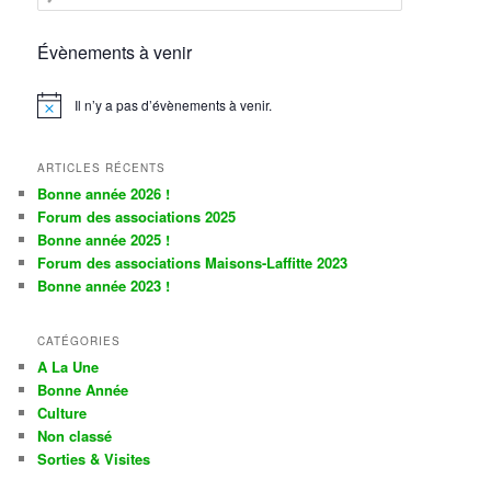
e
c
h
Évènements à venir
e
r
Il n’y a pas d’évènements à venir.
c
Notice
h
e
ARTICLES RÉCENTS
Bonne année 2026 !
Forum des associations 2025
Bonne année 2025 !
Forum des associations Maisons-Laffitte 2023
Bonne année 2023 !
CATÉGORIES
A La Une
Bonne Année
Culture
Non classé
Sorties & Visites