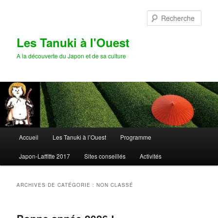
Aller
Aller
au
au
Rech
contenu
contenu
principal
secondaire
Les Tanuki à l'Ouest
A la découverte du Japon et de sa culture
Menu
Accueil
Les Tanuki à l’Ouest
Programme
principal
Japon-Laffitte 2017
Sites conseillés
Activités
ARCHIVES DE CATÉGORIE :
NON CLASSÉ