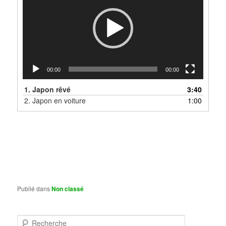
00:00
00:00
1.
Japon rêvé
3:40
2.
Japon en voiture
1:00
Publié dans
Non classé
R